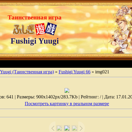
Таинственная игра
Fushigi Yuugi
 Yuugi (Таинственная игра)
»
Fushigi Yuugi 66
» img021
: 641 | Размеры: 900x1402px/283.7Kb | Рейтинг: / | Дата: 17.01.2
Посмотреть картинку в реальном размере