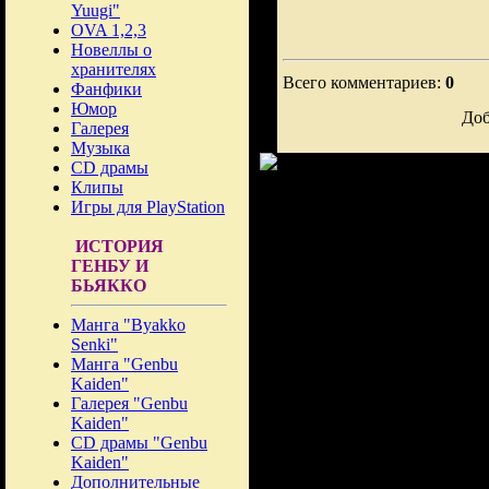
Yuugi"
OVA 1,2,3
Новеллы о
хранителях
Всего комментариев:
0
Фанфики
Юмор
Доб
Галерея
Музыка
CD драмы
Клипы
Игры для PlayStation
ИСТОРИЯ
ГЕНБУ И
БЬЯККО
Манга "Byakko
Senki"
Манга "Genbu
Kaiden"
Галерея "Genbu
Kaiden"
CD драмы "Genbu
Kaiden"
Дополнительные