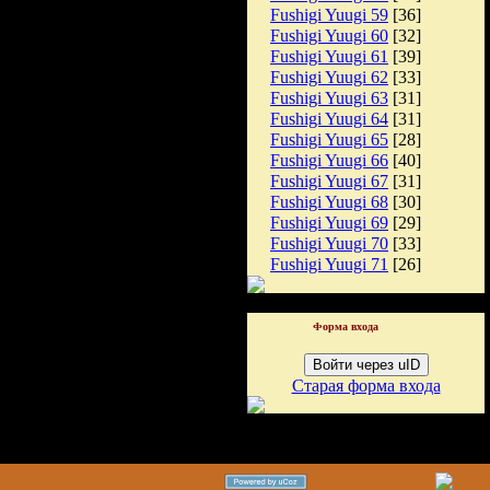
Fushigi Yuugi 59
[36]
Fushigi Yuugi 60
[32]
Fushigi Yuugi 61
[39]
Fushigi Yuugi 62
[33]
Fushigi Yuugi 63
[31]
Fushigi Yuugi 64
[31]
Fushigi Yuugi 65
[28]
Fushigi Yuugi 66
[40]
Fushigi Yuugi 67
[31]
Fushigi Yuugi 68
[30]
Fushigi Yuugi 69
[29]
Fushigi Yuugi 70
[33]
Fushigi Yuugi 71
[26]
Форма входа
Войти через uID
Старая форма входа