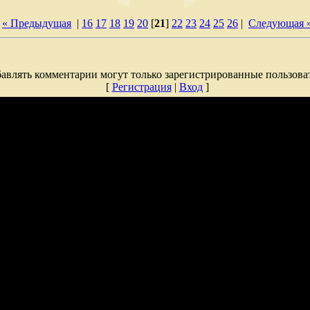
« Предыдущая
|
16
17
18
19
20
[
21
]
22
23
24
25
26
|
Следующая 
авлять комментарии могут только зарегистрированные пользова
[
Регистрация
|
Вход
]