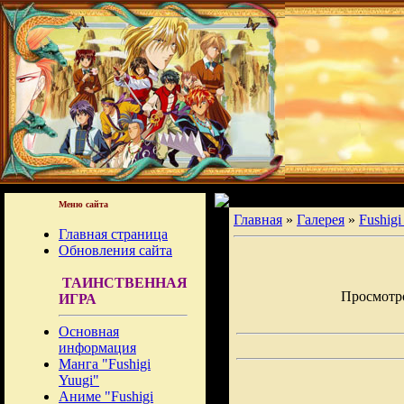
Меню сайта
Главная
»
Галерея
»
Fushigi
Главная страница
Обновления сайта
ТАИНСТВЕННАЯ
Просмотров
ИГРА
Основная
информация
Манга "Fushigi
Yuugi"
Аниме "Fushigi