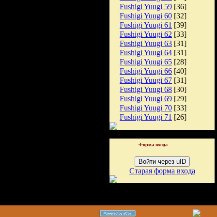
Fushigi Yuugi 59
[36]
Fushigi Yuugi 60
[32]
Fushigi Yuugi 61
[39]
Fushigi Yuugi 62
[33]
Fushigi Yuugi 63
[31]
Fushigi Yuugi 64
[31]
Fushigi Yuugi 65
[28]
Fushigi Yuugi 66
[40]
Fushigi Yuugi 67
[31]
Fushigi Yuugi 68
[30]
Fushigi Yuugi 69
[29]
Fushigi Yuugi 70
[33]
Fushigi Yuugi 71
[26]
Форма входа
Войти через uID
Старая форма входа