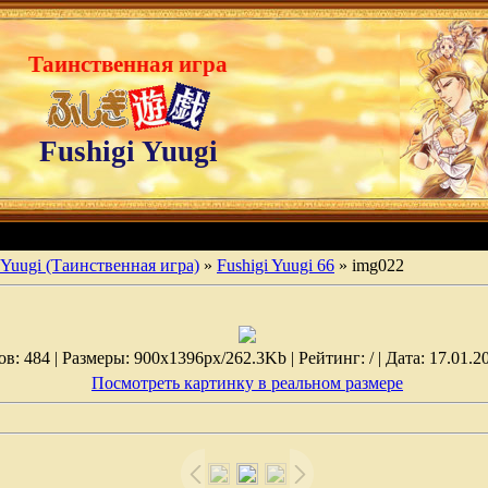
Таинственная игра
Fushigi Yuugi
 Yuugi (Таинственная игра)
»
Fushigi Yuugi 66
» img022
: 484 | Размеры: 900x1396px/262.3Kb | Рейтинг: / | Дата: 17.01.2
Посмотреть картинку в реальном размере