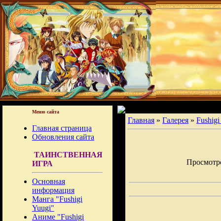
Меню сайта
Главная
»
Галерея
»
Fushigi
Главная страница
Обновления сайта
ТАИНСТВЕННАЯ
Просмотров
ИГРА
Основная
информация
Манга "Fushigi
Yuugi"
Аниме "Fushigi