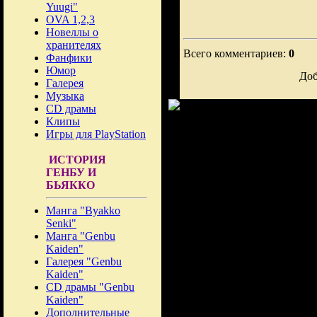
Yuugi"
OVA 1,2,3
Новеллы о
хранителях
Всего комментариев:
0
Фанфики
Юмор
Доб
Галерея
Музыка
CD драмы
Клипы
Игры для PlayStation
ИСТОРИЯ
ГЕНБУ И
БЬЯККО
Манга "Byakko
Senki"
Манга "Genbu
Kaiden"
Галерея "Genbu
Kaiden"
CD драмы "Genbu
Kaiden"
Дополнительные