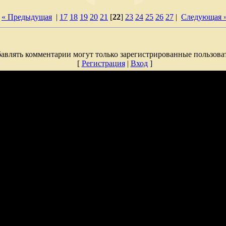
« Предыдущая
|
17
18
19
20
21
[
22
]
23
24
25
26
27
|
Следующая 
авлять комментарии могут только зарегистрированные пользова
[
Регистрация
|
Вход
]