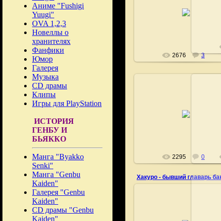
Аниме "Fushigi
29.12.2008
Yuugi"
Fushigi
OVA 1,2,3
Новеллы о
хранителях
Фанфики
2676
3
Юмор
Галерея
Музыка
CD драмы
Клипы
Игры для PlayStation
29.12.2008
ИСТОРИЯ
Fushigi
ГЕНБУ И
БЬЯККО
Манга "Byakko
2295
0
Senki"
Манга "Genbu
Хакуро - бывший главарь б
Kaiden"
Галерея "Genbu
Kaiden"
CD драмы "Genbu
29.12.2008
Kaiden"