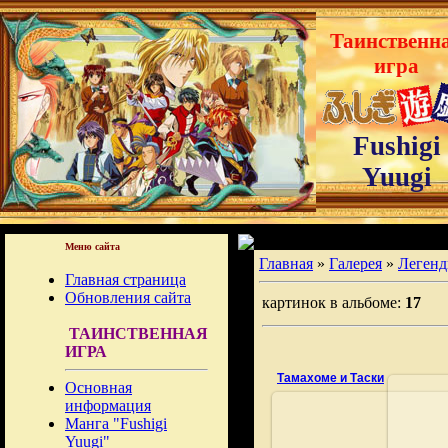
Таинственн
игра
Fushigi
Yuugi
Меню сайта
Главная
»
Галерея
»
Легенд
Главная страница
Обновления сайта
картинок в альбоме:
17
ТАИНСТВЕННАЯ
ИГРА
Тамахоме и Таски
Основная
информация
Манга "Fushigi
Yuugi"