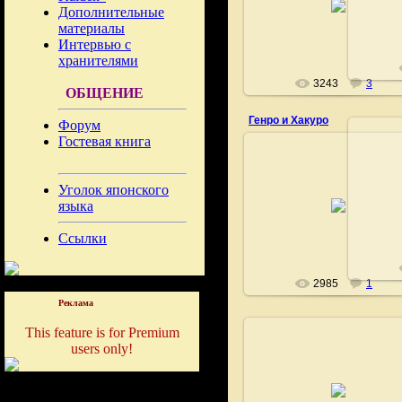
Дополнительные
Fushigi
материалы
Интервью с
хранителями
3243
3
ОБЩЕНИЕ
Генро и Хакуро
Форум
Гостевая книга
Уголок японского
29.12.2008
языка
Fushigi
Ссылки
2985
1
Реклама
This feature is for Premium
users only!
29.12.2008