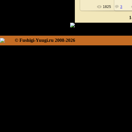
1825
3
1
© Fushigi-Yuugi.ru 2008-2026