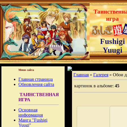
Таинственн
игра
Fushigi
Yuugi
Меню сайта
Главная
»
Галерея
» Обои д
Главная страница
Обновления сайта
картинок в альбоме:
45
ТАИНСТВЕННАЯ
ИГРА
Основная
информация
Манга "Fushigi
Yuugi"
21.02.2009