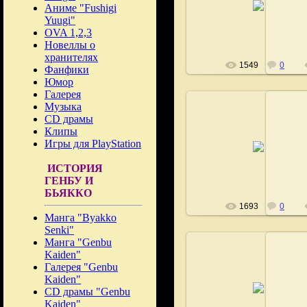
Аниме "Fushigi
Fushigi
Yuugi"
OVA 1,2,3
Новеллы о
хранителях
1549
0
Фанфики
Юмор
Галерея
Музыка
CD драмы
Клипы
21.02.2009
Игры для PlayStation
Fushigi
ИСТОРИЯ
ГЕНБУ И
БЬЯККО
1693
0
Манга "Byakko
Senki"
Манга "Genbu
Kaiden"
Галерея "Genbu
Kaiden"
21.02.2009
CD драмы "Genbu
Fushigi
Kaiden"