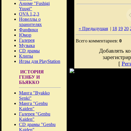
Аниме "Fushigi
Yuugi"
OVA 1,2,3
Новеллы о
хранителях
« Предыдущая
|
18
19
20
Фанфики
Юмор
Галерея
Всего комментариев:
0
Музыка
Добавлять ко
CD драмы
Клипы
зарегистри
Игры для PlayStation
[
Рег
ИСТОРИЯ
ГЕНБУ И
БЬЯККО
Манга "Byakko
Senki"
Манга "Genbu
Kaiden"
Галерея "Genbu
Kaiden"
CD драмы "Genbu
Kaiden"