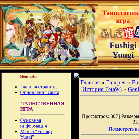
Таинственн
игра
Fushigi
Yuugi
Меню сайта
Главная
»
Галерея
»
Fu
Главная страница
(История Генбу)
»
Gen
Обновления сайта
ТАИНСТВЕННАЯ
ИГРА
Просмотров: 307 | Размеры:
Основная
22
информация
Посмотреть ка
Манга "Fushigi
Yuugi"