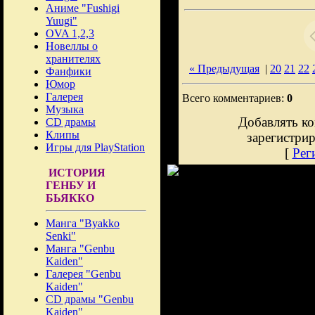
Аниме "Fushigi
Yuugi"
OVA 1,2,3
Новеллы о
хранителях
« Предыдущая
|
20
21
22
Фанфики
Юмор
Галерея
Всего комментариев:
0
Музыка
Добавлять ко
CD драмы
Клипы
зарегистри
Игры для PlayStation
[
Рег
ИСТОРИЯ
ГЕНБУ И
БЬЯККО
Манга "Byakko
Senki"
Манга "Genbu
Kaiden"
Галерея "Genbu
Kaiden"
CD драмы "Genbu
Kaiden"