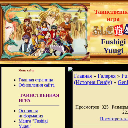
Таинственн
игра
Fushigi
Yuugi
Меню сайта
Главная
»
Галерея
»
Fu
Главная страница
(История Генбу)
»
Gen
Обновления сайта
ТАИНСТВЕННАЯ
ИГРА
Просмотров: 325 | Размеры:
Основная
22
информация
Посмотреть ка
Манга "Fushigi
Yuugi"