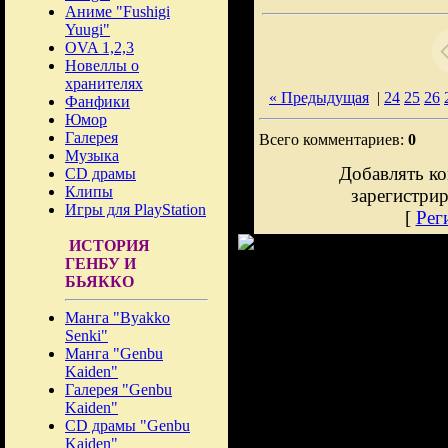
Аниме "Fushigi
Yuugi"
OVA 1,2,3
Новеллы о
хранителях
« Предыдущая
|
24
25
26
Фанфики
Юмор
Галерея
Всего комментариев:
0
Музыка
Добавлять ко
CD драмы
Клипы
зарегистри
Игры для PlayStation
[
Рег
ИСТОРИЯ
ГЕНБУ И
БЬЯККО
Манга "Byakko
Senki"
Манга "Genbu
Kaiden"
Галерея "Genbu
Kaiden"
CD драмы "Genbu
Kaiden"