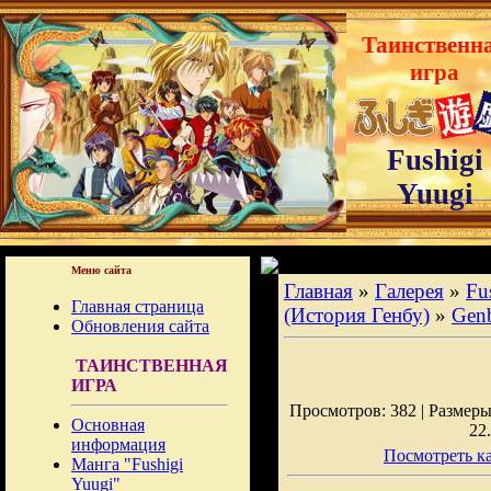
Таинственн
игра
Fushigi
Yuugi
Меню сайта
Главная
»
Галерея
»
Fu
Главная страница
(История Генбу)
»
Gen
Обновления сайта
ТАИНСТВЕННАЯ
ИГРА
Просмотров: 382 | Размеры:
Основная
22
информация
Посмотреть ка
Манга "Fushigi
Yuugi"