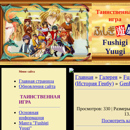
Таинственн
игра
Fushigi
Yuugi
Меню сайта
Главная
»
Галерея
»
Fu
Главная страница
(История Генбу)
»
Gen
Обновления сайта
ТАИНСТВЕННАЯ
ИГРА
Просмотров: 330 | Размеры:
Основная
13
информация
Посмотреть ка
Манга "Fushigi
Yuugi"