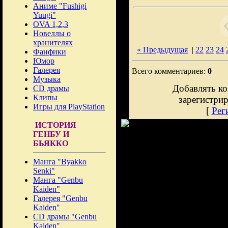
Аниме "Fushigi
Yuugi"
OVA 1,2,3
Новеллы о
хранителях
« Предыдущая
|
22
23
24
Фанфики
Юмор
Галерея
Всего комментариев:
0
Музыка
Добавлять ко
CD драмы
Клипы
зарегистри
Игры для PlayStation
[
Рег
ИСТОРИЯ
ГЕНБУ И
БЬЯККО
Манга "Byakko
Senki"
Манга "Genbu
Kaiden"
Галерея "Genbu
Kaiden"
CD драмы "Genbu
Kaiden"