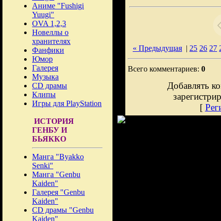
Аниме "Fushigi
Yuugi"
OVA 1,2,3
Новеллы о
хранителях
« Предыдущая
|
25
26
27
Фанфики
Юмор
Галерея
Всего комментариев:
0
Музыка
Добавлять ко
CD драмы
Клипы
зарегистри
Игры для PlayStation
[
Рег
ИСТОРИЯ
ГЕНБУ И
БЬЯККО
Манга "Byakko
Senki"
Манга "Genbu
Kaiden"
Галерея "Genbu
Kaiden"
CD драмы "Genbu
Kaiden"