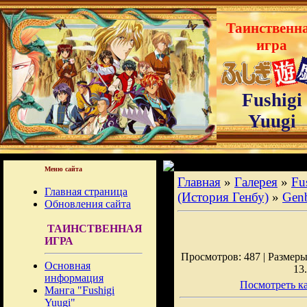
Таинственн
игра
Fushigi
Yuugi
Меню сайта
Главная
»
Галерея
»
Fu
Главная страница
(История Генбу)
»
Gen
Обновления сайта
ТАИНСТВЕННАЯ
ИГРА
Просмотров: 487 | Размеры:
Основная
13
информация
Посмотреть ка
Манга "Fushigi
Yuugi"